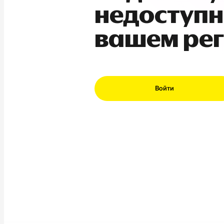
недоступн
вашем ре
Войти