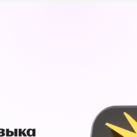
узыка