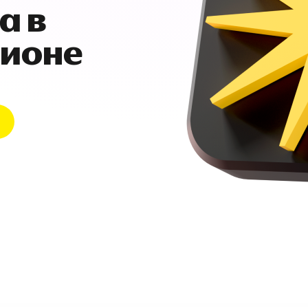
а в
гионе