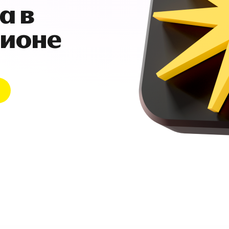
а в
гионе