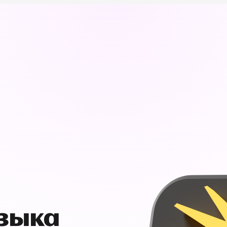
узыка