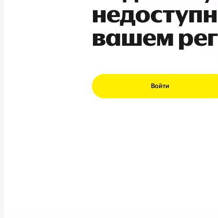
недоступн
вашем ре
Войти