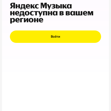
Яндекс Музыка
недоступна в вашем
регионе
Войти