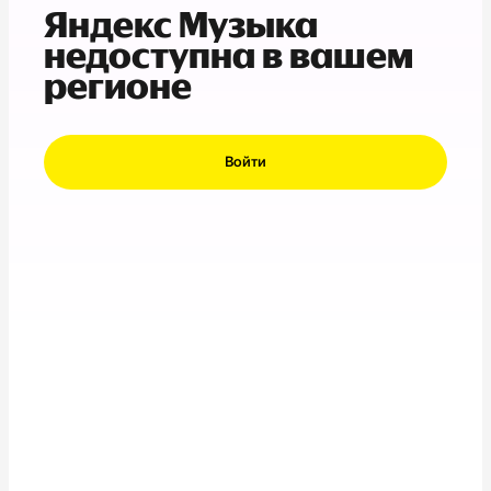
Яндекс Музыка
недоступна в вашем
регионе
Войти