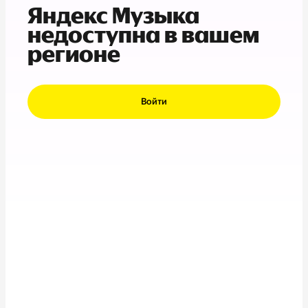
Яндекс Музыка
недоступна в вашем
регионе
Войти