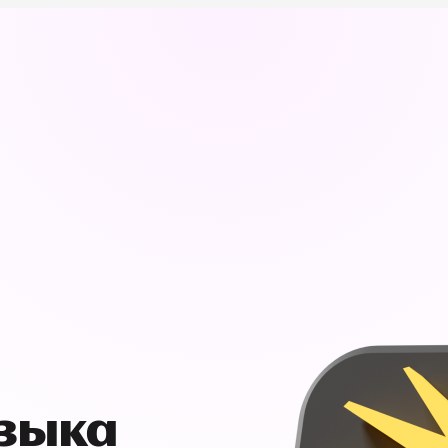
узыка