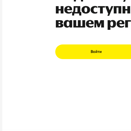
недоступн
вашем ре
Войти