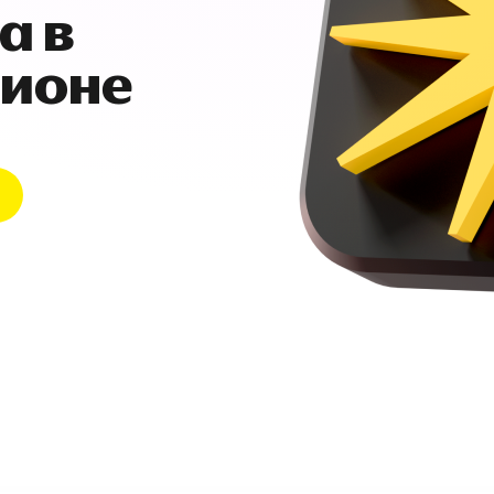
а в
гионе