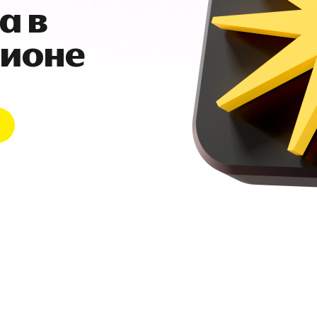
а в
гионе