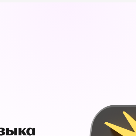
узыка