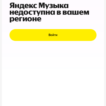
Яндекс Музыка
недоступна в вашем
регионе
Войти