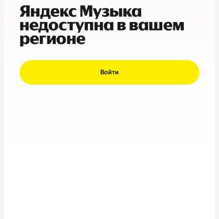
Яндекс Музыка
недоступна в вашем
регионе
Войти