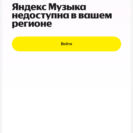
Яндекс Музыка
недоступна в вашем
регионе
Войти