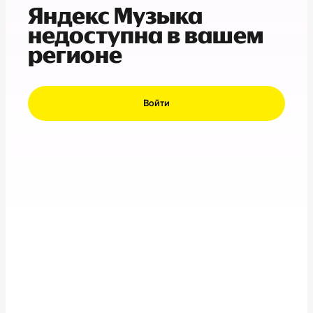
Яндекс Музыка
недоступна в вашем
регионе
Войти