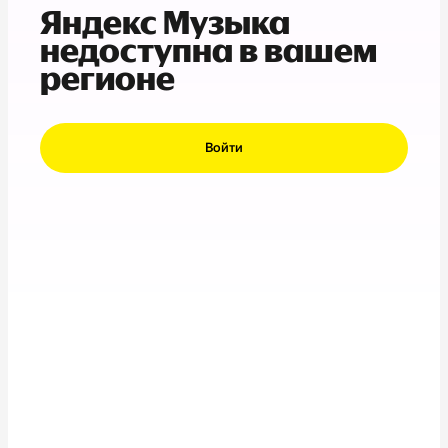
Яндекс Музыка
недоступна в вашем
регионе
Войти