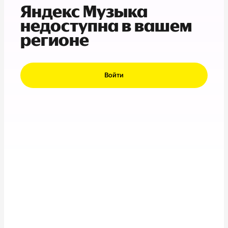
Яндекс Музыка
недоступна в вашем
регионе
Войти