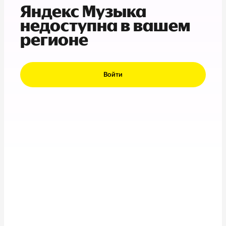
Яндекс Музыка
недоступна в вашем
регионе
Войти