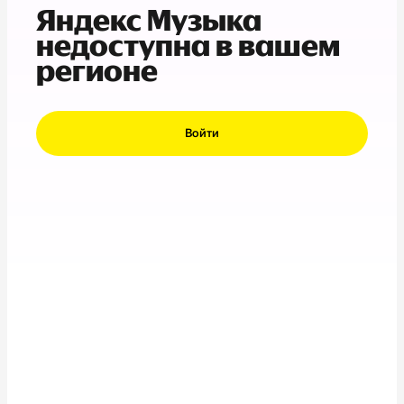
Яндекс Музыка
недоступна в вашем
регионе
Войти