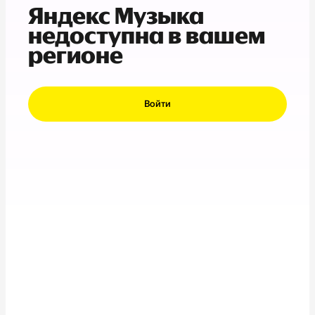
Яндекс Музыка
недоступна в вашем
регионе
Войти