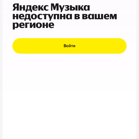
Яндекс Музыка
недоступна в вашем
регионе
Войти