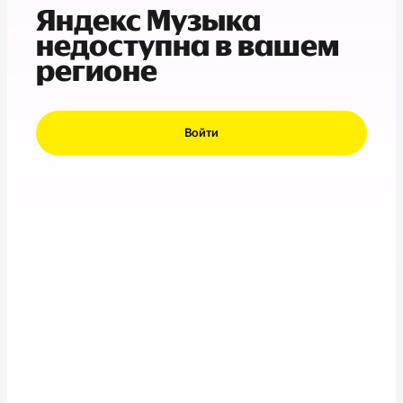
Яндекс Музыка
недоступна в вашем
регионе
Войти