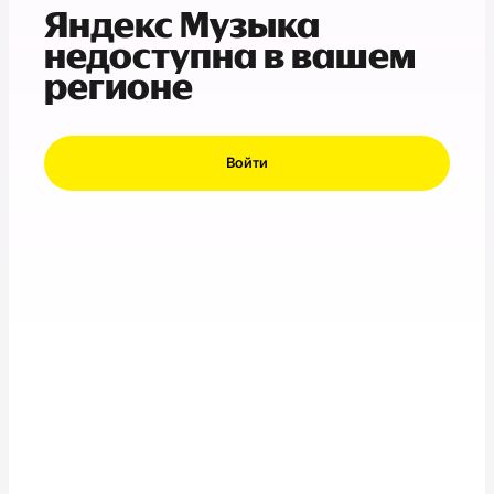
Яндекс Музыка
недоступна в вашем
регионе
Войти