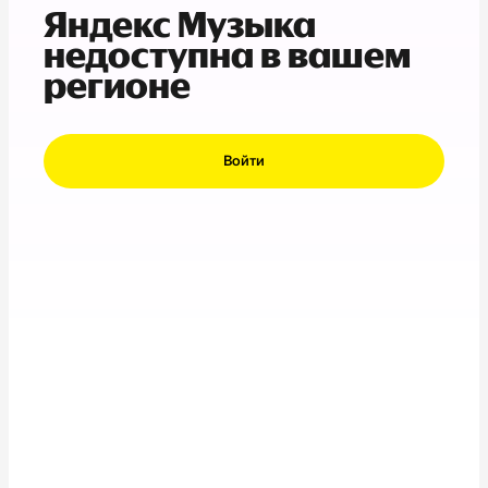
Яндекс Музыка
недоступна в вашем
регионе
Войти