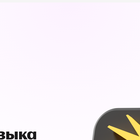
узыка