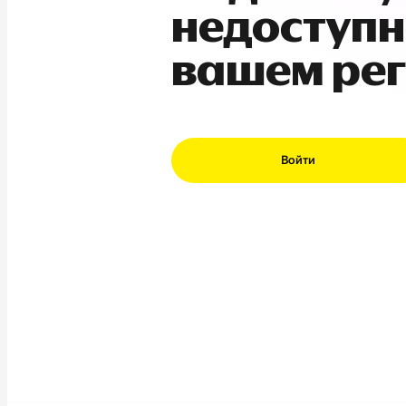
недоступн
вашем ре
Войти