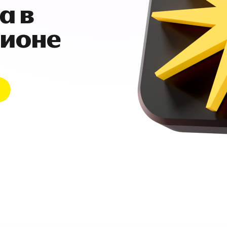
а в
гионе