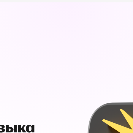
узыка