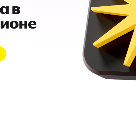
а в
гионе