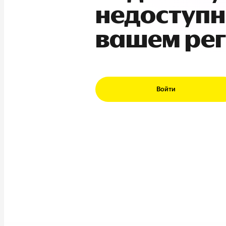
недоступн
вашем ре
Войти