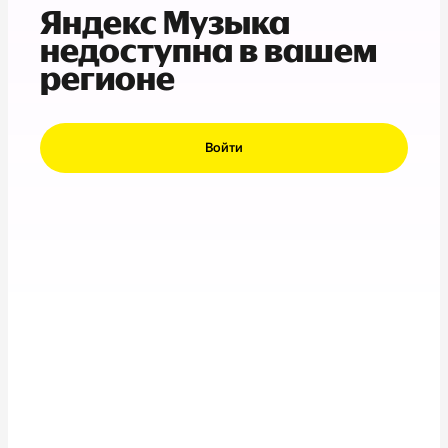
Яндекс Музыка
недоступна в вашем
регионе
Войти