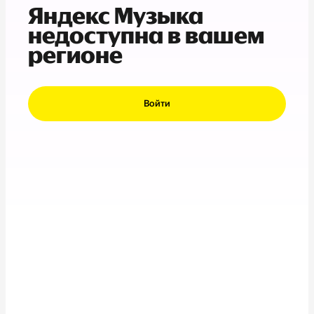
Яндекс Музыка
недоступна в вашем
регионе
Войти