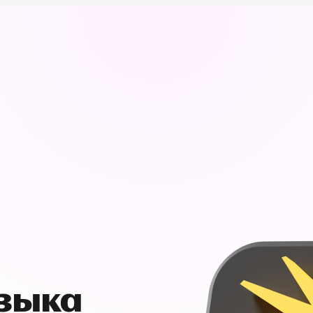
узыка