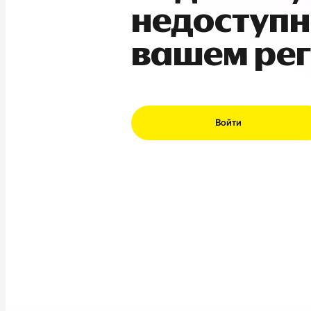
недоступн
вашем ре
Войти