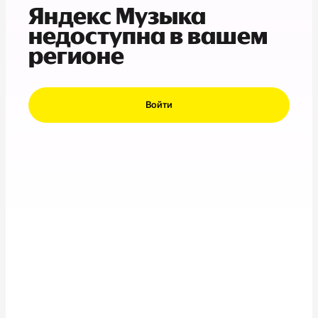
Яндекс Музыка
недоступна в вашем
регионе
Войти