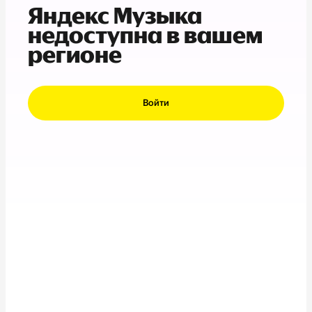
Яндекс Музыка
недоступна в вашем
регионе
Войти