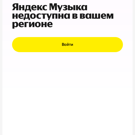
Яндекс Музыка
недоступна в вашем
регионе
Войти