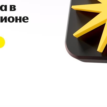
а в
гионе