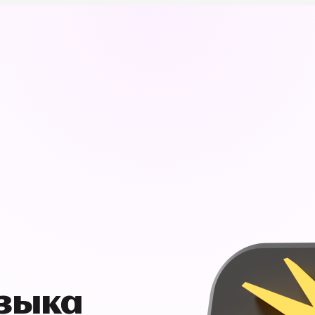
узыка