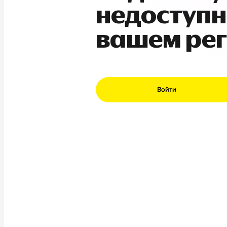
недоступн
вашем ре
Войти