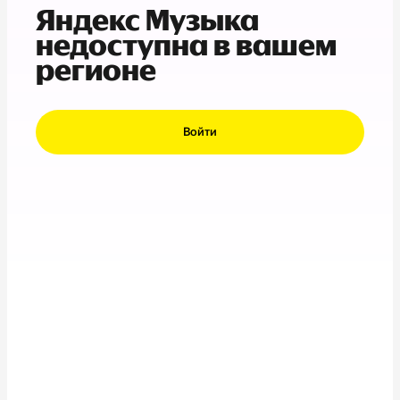
Яндекс Музыка
недоступна в вашем
регионе
Войти