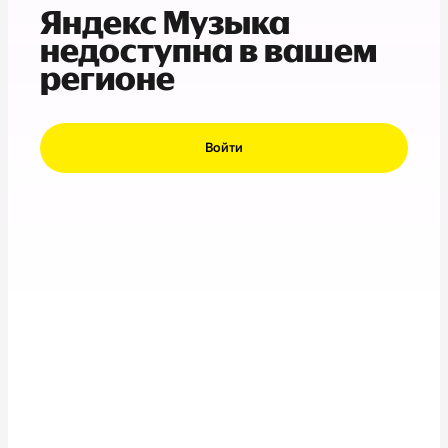
Яндекс Музыка
недоступна в вашем
регионе
Войти