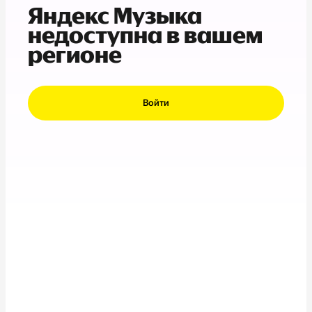
Яндекс Музыка
недоступна в вашем
регионе
Войти