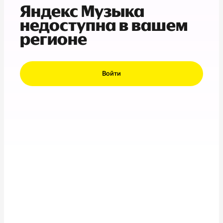
Яндекс Музыка
недоступна в вашем
регионе
Войти