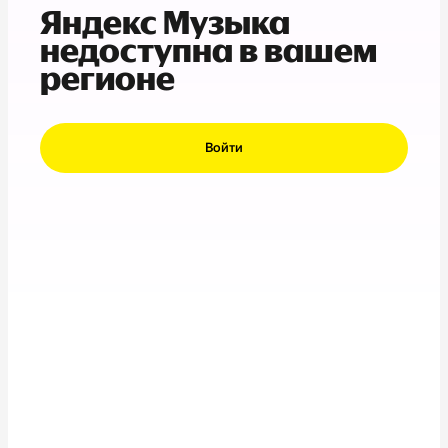
Яндекс Музыка
недоступна в вашем
регионе
Войти