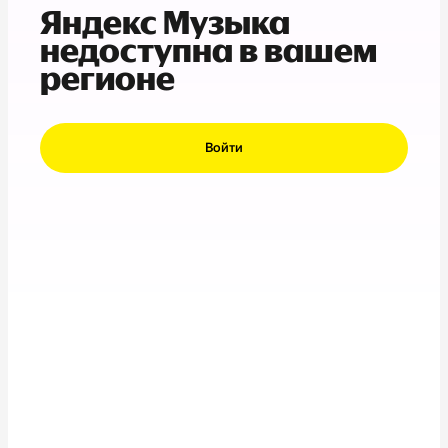
Яндекс Музыка
недоступна в вашем
регионе
Войти