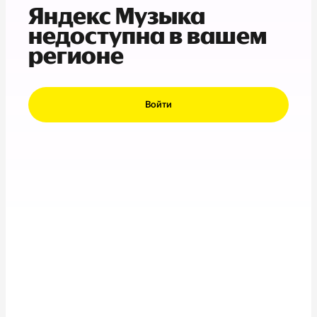
Яндекс Музыка
недоступна в вашем
регионе
Войти