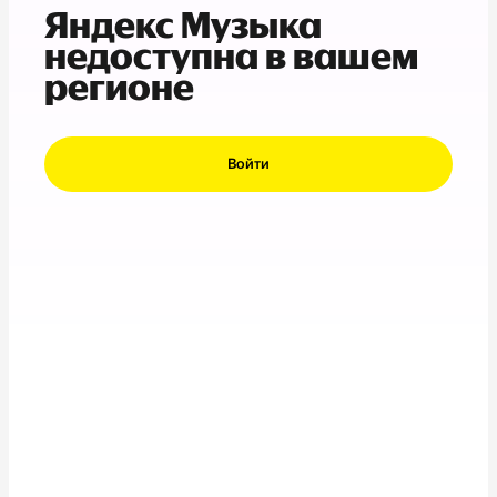
Яндекс Музыка
недоступна в вашем
регионе
Войти