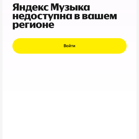
Яндекс Музыка
недоступна в вашем
регионе
Войти