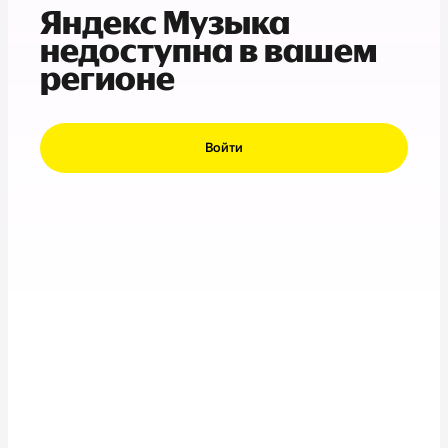
Яндекс Музыка
недоступна в вашем
регионе
Войти