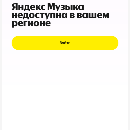
Яндекс Музыка
недоступна в вашем
регионе
Войти