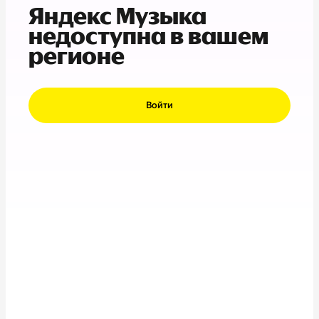
Яндекс Музыка
недоступна в вашем
регионе
Войти