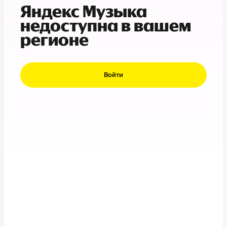
Яндекс Музыка
недоступна в вашем
регионе
Войти