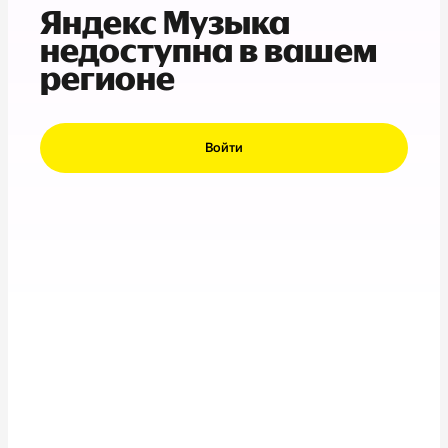
Яндекс Музыка
недоступна в вашем
регионе
Войти