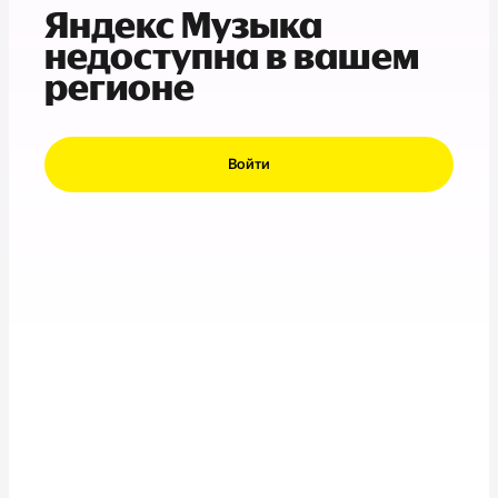
Яндекс Музыка
недоступна в вашем
регионе
Войти