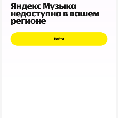
Яндекс Музыка
недоступна в вашем
регионе
Войти