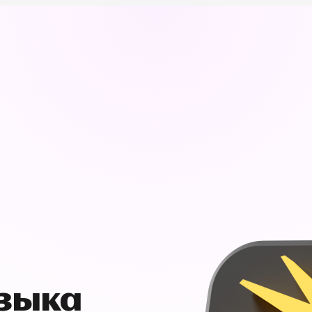
узыка