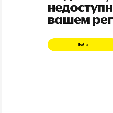
недоступн
вашем ре
Войти