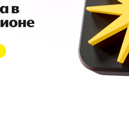
а в
гионе