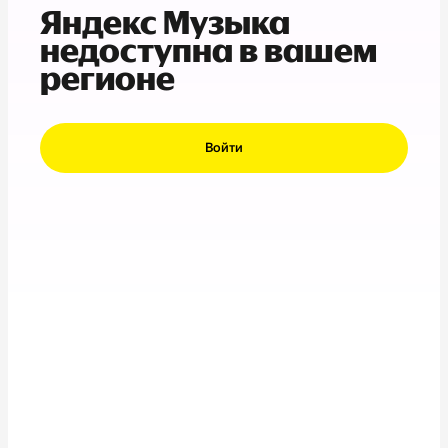
Яндекс Музыка
недоступна в вашем
регионе
Войти