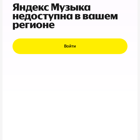
Яндекс Музыка
недоступна в вашем
регионе
Войти