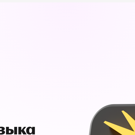
узыка