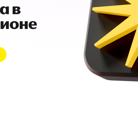
а в
гионе