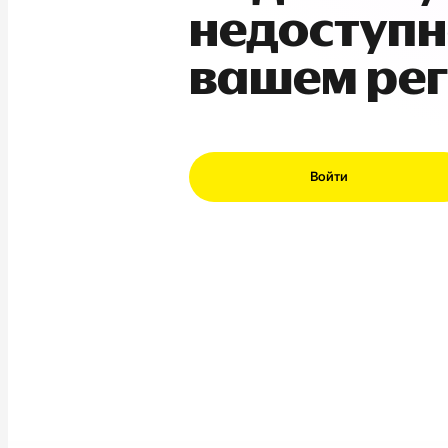
недоступн
вашем ре
Войти