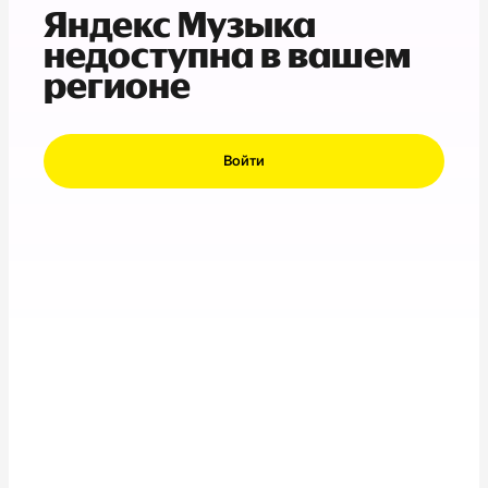
Яндекс Музыка
недоступна в вашем
регионе
Войти